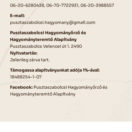
06-20-6280438
,
06-70-7722931
,
06-20-3988557
E-mail:
pusztaszabolcsi.hagyomany@gmail.com
Pusztaszabolcsi Hagyományőrző és
Hagyományteremtő Alapítvány
Pusztaszabolcs Velencei út 1. 2490
Nyitvatartás:
Jelenleg zárva tart.
Támogassa alapítványunkat adója 1%-ával:
18488254-1-07
Facebook:
P
usztaszabolcsi Hagyományőrző és
Hagyományteremtő Alapítvány