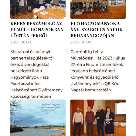
KÉPES BESZÁMOLÓ AZ
ÉLŐ HAGYOMÁNYOK A
ELMÚLT HÓNAPOKBAN
XXV. SZABOLCS NAPOK
TÖRTÉNTEKRŐL
BEHARANGOZÓJÁN
2023.08.08.
2023.08.08.
Kisiratosi és balonyi
Csordultig telt a
partnertelepülésekről
Művelődési Ház 2023. július
érkező vendégekkel
27-én a Finomítói emlékek
beszélgettünk a
legújabb helytörténeti
Hagyományok Háza
könyvünk és egyedülálló
Pusztaszabolcsi
„találmányunk”, a QR Kód
Helytörténeti Gyűjtemény
Naptár bemutatóján.
közösségi termében