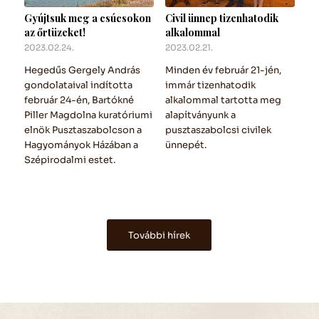
Gyújtsuk meg a csúcsokon
Civil ünnep tizenhatodik
az őrtüzeket!
alkalommal
2023.02.24.
2023.02.21.
Hegedűs Gergely András
Minden év február 21-jén,
gondolataival indította
immár tizenhatodik
február 24-én, Bartókné
alkalommal tartotta meg
Piller Magdolna kuratóriumi
alapítványunk a
elnök Pusztaszabolcson a
pusztaszabolcsi civilek
Hagyományok Házában a
ünnepét.
Szépirodalmi estet.
További hírek