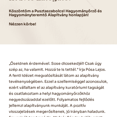
Köszöntöm a Pusztaszabolcsi Hagyományőrző és
Hagyományteremtő Alapítvány honlapján!
Nézzen körbe!
„Őseidnek érdemével. Sose dicsekedjél! Csak úgy
szép az, ha valamit. Hozzá te is tettél.” írja Pósa Lajos.
A fenti idézet megvalósítását látom az alapítvány
tevékenységében. Ezzel a szellemiséggel azonosulok,
ezért vállaltam el az alapítvány kuratóriumi tagságát
és csatlakoztam a helyi hagyományőrzőkhöz
negyedszázaddal ezelőtt. Folyamatos fejlődés
jellemzi alapítványunk munkáját. A pozitív
visszajelzések megerősítenek, jó irányban haladunk.