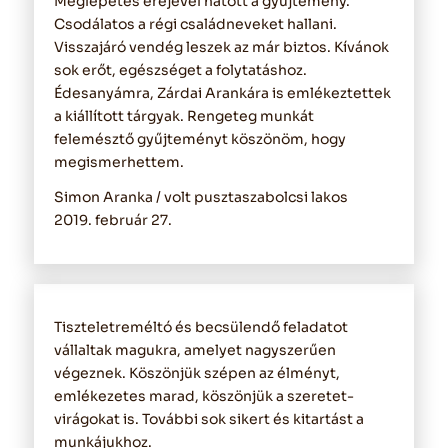
Meglepetés erejével hatott a gyűjtemény.
Csodálatos a régi családneveket hallani.
Visszajáró vendég leszek az már biztos. Kívánok
sok erőt, egészséget a folytatáshoz.
Édesanyámra, Zárdai Arankára is emlékeztettek
a kiállított tárgyak. Rengeteg munkát
felemésztő gyűjteményt köszönöm, hogy
megismerhettem.
Simon Aranka / volt pusztaszabolcsi lakos
2019. február 27.
Tiszteletreméltó és becsülendő feladatot
vállaltak magukra, amelyet nagyszerűen
végeznek. Köszönjük szépen az élményt,
emlékezetes marad, köszönjük a szeretet-
virágokat is. További sok sikert és kitartást a
munkájukhoz.