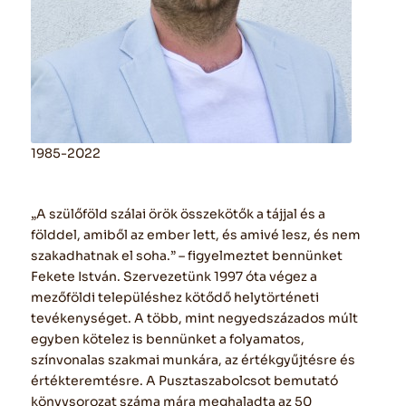
1985-2022
„A szülőföld szálai örök összekötők a tájjal és a
földdel, amiből az ember lett, és amivé lesz, és nem
szakadhatnak el soha.” – figyelmeztet bennünket
Fekete István. Szervezetünk 1997 óta végez a
mezőföldi településhez kötődő helytörténeti
tevékenységet. A több, mint negyedszázados múlt
egyben kötelez is bennünket a folyamatos,
színvonalas szakmai munkára, az értékgyűjtésre és
értékteremtésre. A Pusztaszabolcsot bemutató
könyvsorozat száma mára meghaladta az 50