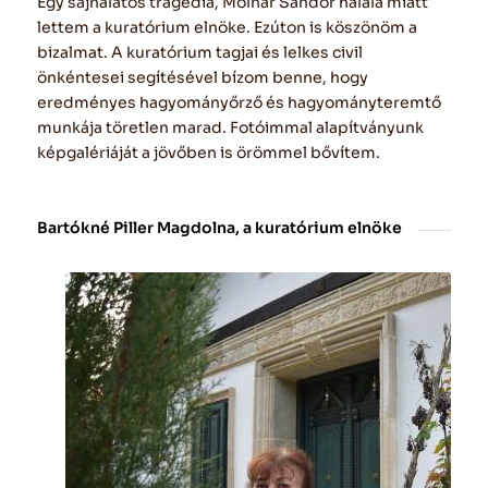
Egy sajnálatos tragédia, Molnár Sándor halála miatt
lettem a kuratórium elnöke. Ezúton is köszönöm a
bizalmat. A kuratórium tagjai és lelkes civil
önkéntesei segítésével bízom benne, hogy
eredményes hagyományőrző és hagyományteremtő
munkája töretlen marad. Fotóimmal alapítványunk
képgalériáját a jövőben is örömmel bővítem.
Bartókné Piller Magdolna, a kuratórium elnöke